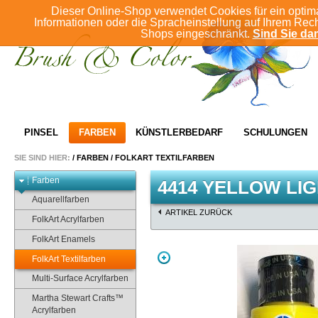
Dieser Online-Shop verwendet Cookies für ein optim
Informationen oder die Spracheinstellung auf Ihrem Rec
Shops eingeschränkt.
Sind Sie dam
PINSEL
FARBEN
KÜNSTLERBEDARF
SCHULUNGEN
SIE SIND HIER:
/
FARBEN
/
FOLKART TEXTILFARBEN
Farben
4414 YELLOW LI
Aquarellfarben
ARTIKEL ZURÜCK
FolkArt Acrylfarben
FolkArt Enamels
FolkArt Textilfarben
Multi-Surface Acrylfarben
Martha Stewart Crafts™
Acrylfarben