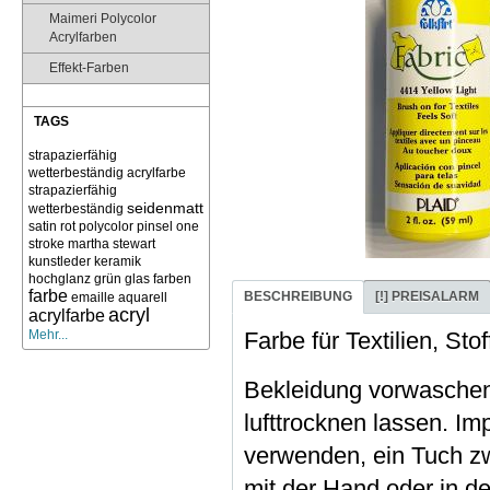
Maimeri Polycolor
Acrylfarben
Effekt-Farben
TAGS
strapazierfähig
wetterbeständig acrylfarbe
strapazierfähig
seidenmatt
wetterbeständig
satin
rot
polycolor
pinsel
one
stroke
martha stewart
kunstleder
keramik
hochglanz
grün
glas
farben
farbe
BESCHREIBUNG
[!] PREISALARM
emaille
aquarell
acryl
acrylfarbe
Mehr...
Farbe für Textilien, St
Bekleidung vorwaschen
lufttrocknen lassen. I
verwenden, ein Tuch z
mit der Hand oder in 